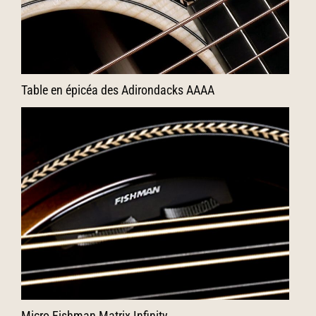
Table en épicéa des Adirondacks AAAA
Micro Fishman Matrix Infinity