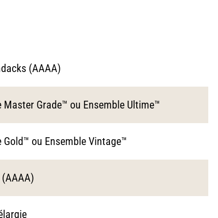
ondacks (AAAA)
e Master Grade™ ou Ensemble Ultime™
e Gold™ ou Ensemble Vintage™
s (AAAA)
élargie