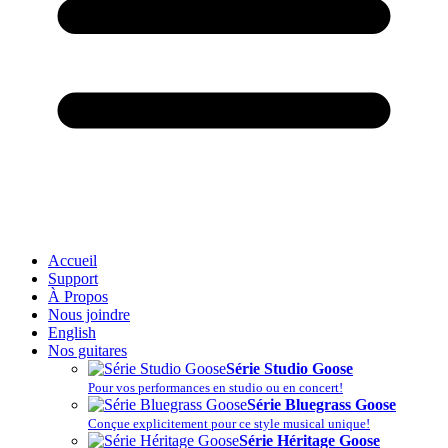
Accueil
Support
À Propos
Nous joindre
English
Nos guitares
Série Studio Goose
Pour vos performances en studio ou en concert!
Série Bluegrass Goose
Conçue explicitement pour ce style musical unique!
Série Héritage Goose